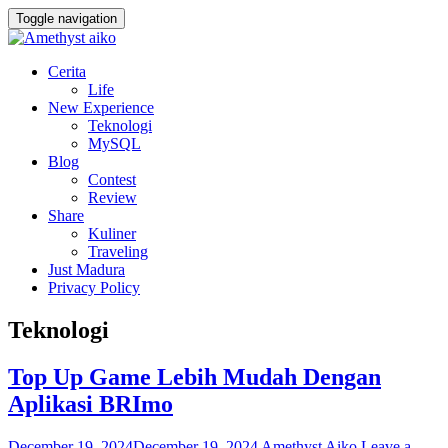
Toggle navigation
Cerita
Life
New Experience
Teknologi
MySQL
Blog
Contest
Review
Share
Kuliner
Traveling
Just Madura
Privacy Policy
Teknologi
Top Up Game Lebih Mudah Dengan
Aplikasi BRImo
December 19, 2024
December 19, 2024
Amethyst Aiko
Leave a