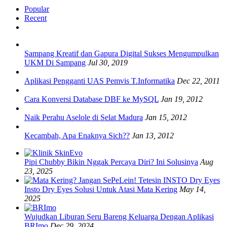
navigation
Popular
Recent
Sampang Kreatif dan Gapura Digital Sukses Mengumpulkan
UKM Di Sampang
Jul 30, 2019
Aplikasi Pengganti UAS Pemvis T.Informatika
Dec 22, 2011
Cara Konversi Database DBF ke MySQL
Jan 19, 2012
Naik Perahu Aselole di Selat Madura
Jan 15, 2012
Kecambah, Apa Enaknya Sich??
Jan 13, 2012
Pipi Chubby Bikin Nggak Percaya Diri? Ini Solusinya
Aug
23, 2025
Insto Dry Eyes Solusi Untuk Atasi Mata Kering
May 14,
2025
Wujudkan Liburan Seru Bareng Keluarga Dengan Aplikasi
BRImo
Dec 29, 2024