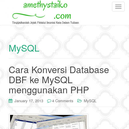
T
o
g
g
l
e
MySQL
n
a
v
Cara Konversi Database
i
g
DBF ke MySQL
a
menggunakan PHP
t
i
o
January 17, 2013
4 Comments
MySQL
n