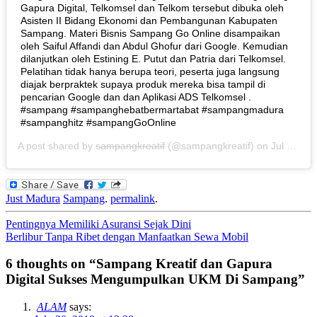
Gapura Digital, Telkomsel dan Telkom tersebut dibuka oleh
Asisten II Bidang Ekonomi dan Pembangunan Kabupaten
Sampang. Materi Bisnis Sampang Go Online disampaikan
oleh Saiful Affandi dan Abdul Ghofur dari Google. Kemudian
dilanjutkan oleh Estining E. Putut dan Patria dari Telkomsel.
Pelatihan tidak hanya berupa teori, peserta juga langsung
diajak berpraktek supaya produk mereka bisa tampil di
pencarian Google dan dan Aplikasi ADS Telkomsel .
#sampang #sampanghebatbermartabat #sampangmadura
#sampanghitz #sampangGoOnline
A post shared by
sampangkreatif
(@sampangkreatif) on
Jul 25, 2019 at 12:40am PDT
Just Madura
Sampang
.
permalink
.
Post
Pentingnya Memiliki Asuransi Sejak Dini
Berlibur Tanpa Ribet dengan Manfaatkan Sewa Mobil
navigation
6 thoughts on “
Sampang Kreatif dan Gapura
Digital Sukses Mengumpulkan UKM Di Sampang
”
ALAM
says: