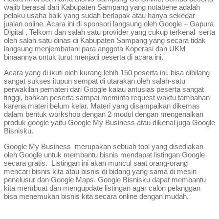
wajib berasal dari Kabupaten Sampang yang notabene adalah
pelaku usaha baik yang sudah berlapak atau hanya sekedar
jualan online. Acara ini di sponsori langsung oleh Google – Gapura
Digital , Telkom dan salah satu provider yang cukup terkenal serta
oleh salah satu dinas di Kabupaten Sampang yang secara tidak
langsung menjembatani para anggota Koperasi dan UKM
binaannya untuk turut menjadi peserta di acara ini.
Acara yang di ikuti oleh kurang lebih 150 peserta ini, bisa dibilang
sangat sukses itupun sempat di utarakan oleh salah-satu
perwakilan pemateri dari Google kalau antusias peserta sangat
tinggi, bahkan peserta sampai meminta request waktu tambahan
karena materi belum kelar. Materi yang disampaikan dikemas
dalam bentuk workshop dengan 2 modul dengan mengenalkan
produk google yaitu Google My Business atau dikenal juga Google
Bisnisku.
Google My Business merupakan sebuah tool yang disediakan
oleh Google untuk membantu bisnis mendapat listingan Google
secara gratis. Listingan ini akan muncul saat orang-orang
mencari bisnis kita atau bisnis di bidang yang sama di mesin
penelusur dan Google Maps. Google Bisnisku dapat membantu
kita membuat dan mengupdate listingan agar calon pelanggan
bisa menemukan bisnis kita secara online dengan mudah.