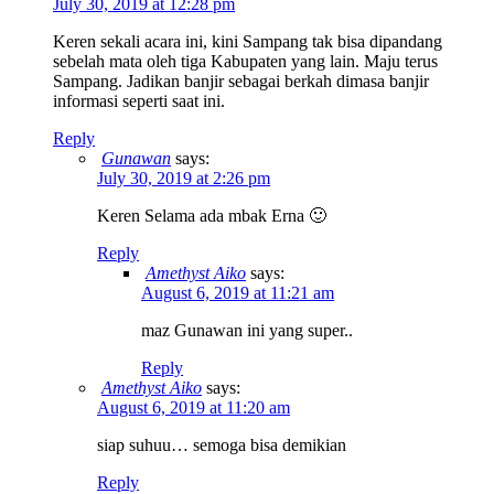
July 30, 2019 at 12:28 pm
Keren sekali acara ini, kini Sampang tak bisa dipandang
sebelah mata oleh tiga Kabupaten yang lain. Maju terus
Sampang. Jadikan banjir sebagai berkah dimasa banjir
informasi seperti saat ini.
Reply
Gunawan
says:
July 30, 2019 at 2:26 pm
Keren Selama ada mbak Erna 🙂
Reply
Amethyst Aiko
says:
August 6, 2019 at 11:21 am
maz Gunawan ini yang super..
Reply
Amethyst Aiko
says:
August 6, 2019 at 11:20 am
siap suhuu… semoga bisa demikian
Reply