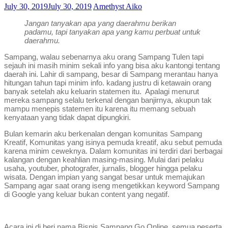
July 30, 2019
July 30, 2019
Amethyst Aiko
Jangan tanyakan apa yang daerahmu berikan
padamu, tapi tanyakan apa yang kamu perbuat untuk
daerahmu.
Sampang, walau sebenarnya aku orang Sampang Tulen tapi
sejauh ini masih minim sekali info yang bisa aku kantongi tentang
daerah ini. Lahir di sampang, besar di Sampang merantau hanya
hitungan tahun tapi minim info. kadang justru di ketawain orang
banyak setelah aku keluarin statemen itu. Apalagi menurut
mereka sampang selalu terkenal dengan banjirnya, akupun tak
mampu menepis statemen itu karena itu memang sebuah
kenyataan yang tidak dapat dipungkiri.
Bulan kemarin aku berkenalan dengan komunitas Sampang
Kreatif, Komunitas yang isinya pemuda kreatif, aku sebut pemuda
karena minim ceweknya. Dalam komunitas ini terdiri dari berbagai
kalangan dengan keahlian masing-masing. Mulai dari pelaku
usaha, youtuber, photografer, jurnalis, blogger hingga pelaku
wisata. Dengan impian yang sangat besar untuk memajukan
Sampang agar saat orang iseng mengetikkan keyword Sampang
di Google yang keluar bukan content yang negatif.
Acara ini di beri nama Bisnis Sampang Go Online, semua peserta