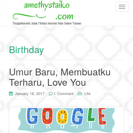
T
o
g
g
l
e
Birthday
n
a
v
Umur Baru, Membuatku
i
g
Terharu, Love You
a
t
January 18, 2017
1 Comment
Life
i
o
n