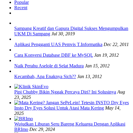
Popular
Recent
Sampang Kreatif dan Gapura Digital Sukses Mengumpulkan
UKM Di Sampang
Jul 30, 2019
Aplikasi Pengganti UAS Pemvis T.Informatika
Dec 22, 2011
Cara Konversi Database DBF ke MySQL
Jan 19, 2012
Naik Perahu Aselole di Selat Madura
Jan 15, 2012
Kecambah, Apa Enaknya Sich??
Jan 13, 2012
Pipi Chubby Bikin Nggak Percaya Diri? Ini Solusinya
Aug
23, 2025
Insto Dry Eyes Solusi Untuk Atasi Mata Kering
May 14,
2025
Wujudkan Liburan Seru Bareng Keluarga Dengan Aplikasi
BRImo
Dec 29, 2024