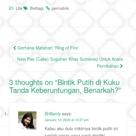
.
.
Life
Berbagi
permalink
Post
Gerhana Matahari “Ring of Fire”
navigation
Nasi Pae (Cake) Suguhan Khas Sumenep Untuk Acara
Pernikahan
3 thoughts on “
Bintik Putih di Kuku
Tanda Keberuntungan, Benarkah?
”
Brillianty
says:
January 10, 2020 at 12:27 pm
Kalau aku dulu mikirnya bintik putih ini
jumlah pacar yang nanti dimiliki,