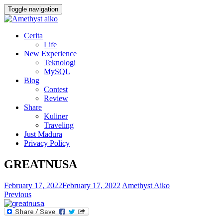
Toggle navigation
Cerita
Life
New Experience
Teknologi
MySQL
Blog
Contest
Review
Share
Kuliner
Traveling
Just Madura
Privacy Policy
GREATNUSA
February 17, 2022
February 17, 2022
Amethyst Aiko
Previous