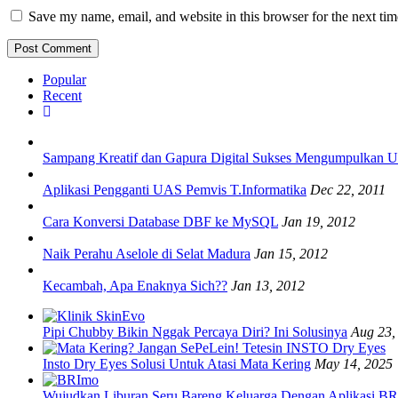
Save my name, email, and website in this browser for the next ti
Popular
Recent
Sampang Kreatif dan Gapura Digital Sukses Mengumpulkan
Aplikasi Pengganti UAS Pemvis T.Informatika
Dec 22, 2011
Cara Konversi Database DBF ke MySQL
Jan 19, 2012
Naik Perahu Aselole di Selat Madura
Jan 15, 2012
Kecambah, Apa Enaknya Sich??
Jan 13, 2012
Pipi Chubby Bikin Nggak Percaya Diri? Ini Solusinya
Aug 23,
Insto Dry Eyes Solusi Untuk Atasi Mata Kering
May 14, 2025
Wujudkan Liburan Seru Bareng Keluarga Dengan Aplikasi B