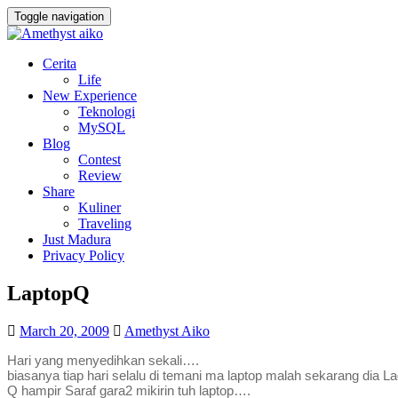
Toggle navigation
Cerita
Life
New Experience
Teknologi
MySQL
Blog
Contest
Review
Share
Kuliner
Traveling
Just Madura
Privacy Policy
LaptopQ
March 20, 2009
Amethyst Aiko
Hari yang menyedihkan sekali….
biasanya tiap hari selalu di temani ma laptop malah sekarang dia 
Q hampir Saraf gara2 mikirin tuh laptop….