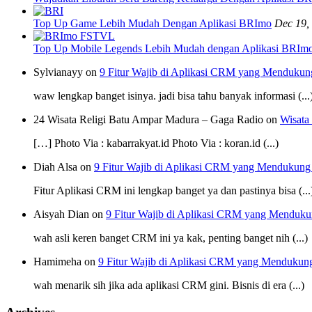
Top Up Game Lebih Mudah Dengan Aplikasi BRImo
Dec 19,
Top Up Mobile Legends Lebih Mudah dengan Aplikasi BRIm
Sylvianayy on
9 Fitur Wajib di Aplikasi CRM yang Mendukun
waw lengkap banget isinya. jadi bisa tahu banyak informasi (...
24 Wisata Religi Batu Ampar Madura – Gaga Radio on
Wisata
[…] Photo Via : kabarrakyat.id Photo Via : koran.id (...)
Diah Alsa on
9 Fitur Wajib di Aplikasi CRM yang Mendukung
Fitur Aplikasi CRM ini lengkap banget ya dan pastinya bisa (...
Aisyah Dian on
9 Fitur Wajib di Aplikasi CRM yang Menduku
wah asli keren banget CRM ini ya kak, penting banget nih (...)
Hamimeha on
9 Fitur Wajib di Aplikasi CRM yang Mendukun
wah menarik sih jika ada aplikasi CRM gini. Bisnis di era (...)