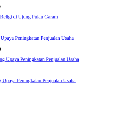
)
 Religi di Ujung Pulau Garam
 Upaya Peningkatan Penjualan Usaha
)
ng Upaya Peningkatan Penjualan Usaha
g Upaya Peningkatan Penjualan Usaha