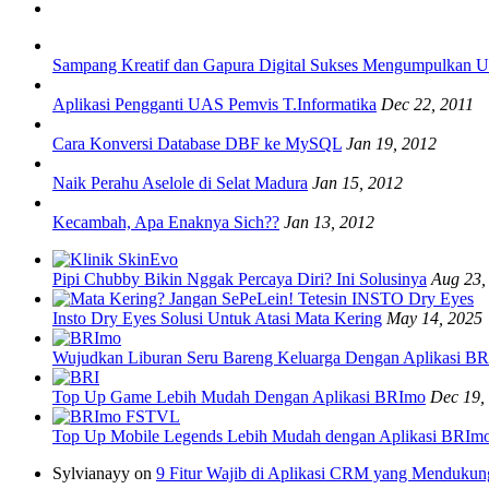
Sampang Kreatif dan Gapura Digital Sukses Mengumpulkan
Aplikasi Pengganti UAS Pemvis T.Informatika
Dec 22, 2011
Cara Konversi Database DBF ke MySQL
Jan 19, 2012
Naik Perahu Aselole di Selat Madura
Jan 15, 2012
Kecambah, Apa Enaknya Sich??
Jan 13, 2012
Pipi Chubby Bikin Nggak Percaya Diri? Ini Solusinya
Aug 23,
Insto Dry Eyes Solusi Untuk Atasi Mata Kering
May 14, 2025
Wujudkan Liburan Seru Bareng Keluarga Dengan Aplikasi B
Top Up Game Lebih Mudah Dengan Aplikasi BRImo
Dec 19,
Top Up Mobile Legends Lebih Mudah dengan Aplikasi BRIm
Sylvianayy on
9 Fitur Wajib di Aplikasi CRM yang Mendukun