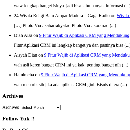
waw lengkap banget isinya. jadi bisa tahu banyak informasi (...
24 Wisata Religi Batu Ampar Madura – Gaga Radio on
Wisata
[…] Photo Via : kabarrakyat.id Photo Via : koran.id (...)
Diah Alsa on
9 Fitur Wajib di Aplikasi CRM yang Mendukung
Fitur Aplikasi CRM ini lengkap banget ya dan pastinya bisa (...
Aisyah Dian on
9 Fitur Wajib di Aplikasi CRM yang Menduku
wah asli keren banget CRM ini ya kak, penting banget nih (...)
Hamimeha on
9 Fitur Wajib di Aplikasi CRM yang Mendukun
wah menarik sih jika ada aplikasi CRM gini. Bisnis di era (...)
Archives
Archives
Follow Yuk !!