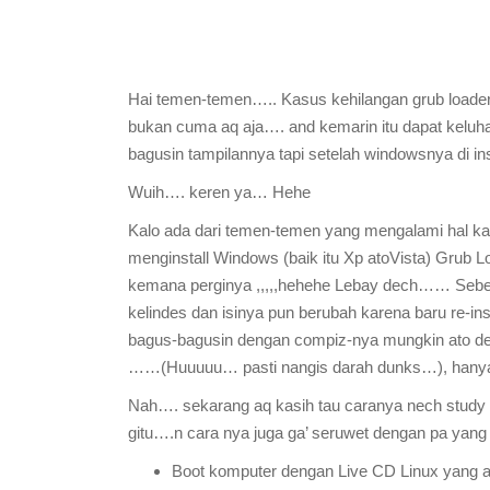
Hai temen-temen….. Kasus kehilangan grub loader 
bukan cuma aq aja…. and kemarin itu dapat keluhan
bagusin tampilannya tapi setelah windowsnya di in
Wuih…. keren ya… Hehe
Kalo ada dari temen-temen yang mengalami hal kaya’
menginstall Windows (baik itu Xp atoVista) Grub 
kemana perginya ,,,,,hehehe Lebay dech…… Seben
kelindes dan isinya pun berubah karena baru re-i
bagus-bagusin dengan compiz-nya mungkin ato den
……(Huuuuu… pasti nangis darah dunks…), hanya 
Nah…. sekarang aq kasih tau caranya
nech study 
gitu….n cara nya juga ga’ seruwet dengan pa yang 
Boot komputer dengan Live CD Linux yang a