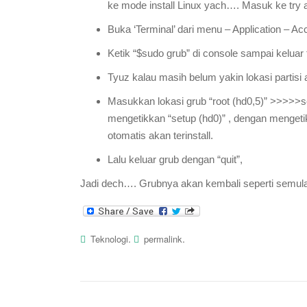
ke mode install Linux yach…. Masuk ke try
Buka ‘Terminal’ dari menu – Application – Ac
Ketik “$sudo grub” di console sampai keluar
Tyuz kalau masih belum yakin lokasi partisi 
Masukkan lokasi grub “root (hd0,5)” >>>>>se
mengetikkan
“setup (hd0)” , dengan menget
otomatis akan terinstall.
Lalu keluar grub dengan “quit”,
Jadi dech…. Grubnya akan kembali seperti semu
.
.
Teknologi
permalink