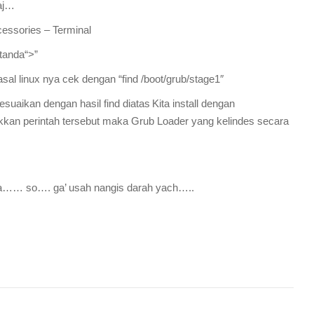
 aj…
cessories – Terminal
 tanda“>”
asal linux nya
cek dengan “find /boot/grub/stage1″
suaikan dengan hasil find diatas
Kita install dengan
ikkan perintah tersebut maka Grub Loader yang kelindes secara
la…… so…. ga’ usah nangis darah yach…..