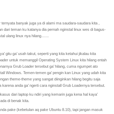
ternyata banyak juga ya di alami ma saudara-saudara kita ,
 dari teman ku katanya dia pernah nginstal linux wes di bagus-
stal ulang linux nya hilang……
 gitu ga’ usah takut, seperti yang kita
ketahui jikalau kita
Loader untuk memanggil Operating System Linux kita hilang entah
arnya Grub Loader tersebut ga’ hilang, cuma ngumpet ato
nstall Windows. Temen-temen
ga’ pengin kan Linux yang udah kita
gan theme-theme yang sangat diinginkan hilang begitu saja
karena anda ga’ ngerti
cara nginstall Grub Loadernya tersebut.
kasus dari laptop ku ndiri yang kemarin juga kena hal kaya’
ada di benak kita.
nda pake (kebetulan aq
pake Ubuntu 8.10), tapi jangan masuk