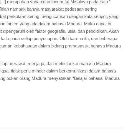
[U] merupakan varian dari fonem [u] Misalnya pada kata ”
. Telah nampak bahwa masyarakat pedesaan sering
at perkotaan sering mengucapkan dengan kata seppor, yang
arian fonem yang ada dalam bahasa Madura. Maka dapat di
ipengaruhi oleh faktor geografis, usia, dan pendidikan. Akan
kata pada setiap penyucapan. Oleh karena itu, dari beberapa
ragaman kebahasaan dalam bidang pramasastra bahasa Madura
tetap merawat, menjaga, dan melestarikan bahasa Madura
ngsa, tidak perlu minder dalam berkomunikasi dalam bahasa
yang bukan orang Madura menyatakan “Belajar bahasa Madura