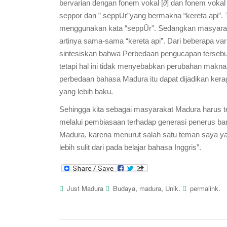
bervarian dengan fonem vokal [∂] dan fonem vokal 
seppor dan ” seppUr”yang bermakna “kereta api”
menggunakan kata “seppŨr”. Sedangkan masyarak
artinya sama-sama “kereta api”. Dari beberapa v
sintesiskan bahwa Perbedaan pengucapan tersebut d
tetapi hal ini tidak menyebabkan perubahan makna 
perbedaan bahasa Madura itu dapat dijadikan ke
yang lebih baku.
Sehingga kita sebagai masyarakat Madura harus 
melalui pembiasaan terhadap generasi penerus ba
Madura, karena menurut salah satu teman saya 
lebih sulit dari pada belajar bahasa Inggris”.
,
,
.
.
Just Madura
Budaya
madura
Unik
permalink