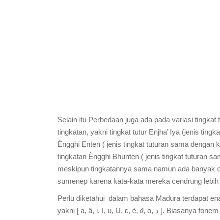
Selain itu Perbedaan juga ada pada variasi tingk
tingkatan, yakni tingkat tutur Enjha’ Iya (jenis ti
Èngghi Enten ( jenis tingkat tuturan sama denga
tingkatan Èngghi Bhunten ( jenis tingkat tuturan 
meskipun tingkatannya sama namun ada banyak o
sumenep karena kata-kata mereka cendrung lebih h
Perlu diketahui dalam bahasa Madura terdapat enam v
yakni [ a, â, i, I, u, U, ε, è, ∂, o, ﺩ ]. Biasanya fonem vokal [I] bervarian dengan fonem vokal [ i ], fonem vokal [ a ]