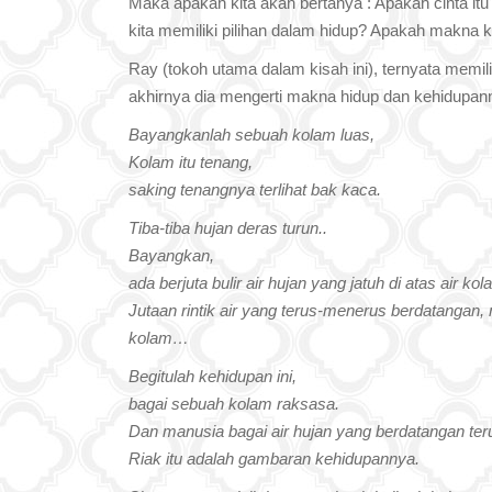
Maka apakah kita akan bertanya : Apakah cinta it
kita memiliki pilihan dalam hidup? Apakah makna 
Ray (tokoh utama dalam kisah ini), ternyata memi
akhirnya dia mengerti makna hidup dan kehidupan
Bayangkanlah sebuah kolam luas,
Kolam itu tenang,
saking tenangnya terlihat bak kaca.
Tiba-tiba hujan deras turun..
Bayangkan,
ada berjuta bulir air hujan yang jatuh di atas air k
Jutaan rintik air yang terus-menerus berdatangan
kolam…
Begitulah kehidupan ini,
bagai sebuah kolam raksasa.
Dan manusia bagai air hujan yang berdatangan te
Riak itu adalah gambaran kehidupannya.