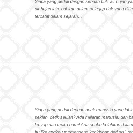
Siapa yang peduli dengan sebuah bulir air hujan yan
air hujan lain, bahkan dalam sekejap riak yang diti
tercatat dalam sejarah…
Siapa yang peduli dengan anak manusia yang lahir 
sekian, detik sekian? Ada miliaran manusia, dan 
lenyap dari muka bumi! Ada seribu kelahiran dalam 
Itu jika engkau memandang kehidupan dari sisi yan