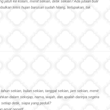
g jatuh ke kolam, menit sekian, detik sekian? Ada jutaan bulir
mbulkan tetes hujan barusan sudah hilang, terlupakan, tak
tahun sekian, bulan sekian, tanggal sekian, jam sekian, menit
bahkan dalam sekejap, nama, wajah, dan apalah darinya segera
setiap detik, siapa yang peduli?
g amat negatif..