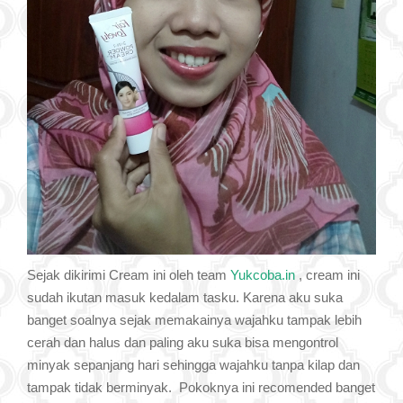
Sejak dikirimi Cream ini oleh team
Yukcoba.in
, cream ini
sudah ikutan masuk kedalam tasku. Karena aku suka
banget soalnya sejak memakainya wajahku tampak lebih
cerah dan halus dan paling aku suka bisa mengontrol
minyak sepanjang hari sehingga wajahku tanpa kilap dan
tampak tidak berminyak. Pokoknya ini recomended banget