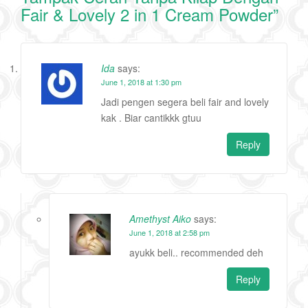
Fair & Lovely 2 in 1 Cream Powder
”
Ida
says:
June 1, 2018 at 1:30 pm
Jadi pengen segera beli fair and lovely
kak . Biar cantikkk gtuu
Reply
Amethyst Aiko
says:
June 1, 2018 at 2:58 pm
ayukk beli.. recommended deh
Reply