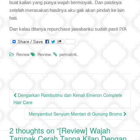
buat kalian yang punya wajah berminyak. Dan pastinya
setelah merasakan hasilnya aku gak akan pindah ke lain
hati.
Dan kalau ditanya repurchase jawabanku sudah pasti IYA
.
.
Review
Review
permalink
Post
Dengarkan Rambutmu dan Kenali Emeron Complete
navigation
Hair Care
Menyambut Senyum Mentari di Gunung Bromo
2 thoughts on “
[Review] Wajah
Tampak Cerah Tanpa Kilap Dengan