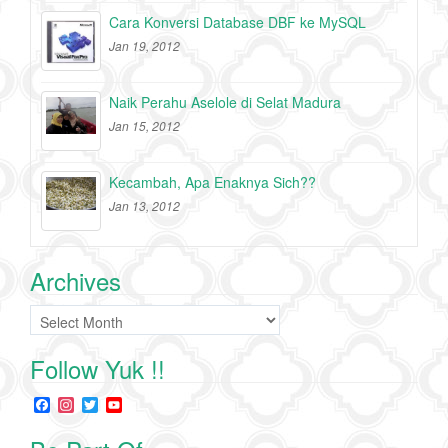
Cara Konversi Database DBF ke MySQL
Jan 19, 2012
Naik Perahu Aselole di Selat Madura
Jan 15, 2012
Kecambah, Apa Enaknya Sich??
Jan 13, 2012
Archives
Archives
Follow Yuk !!
F
I
T
Y
a
n
w
o
c
s
i
u