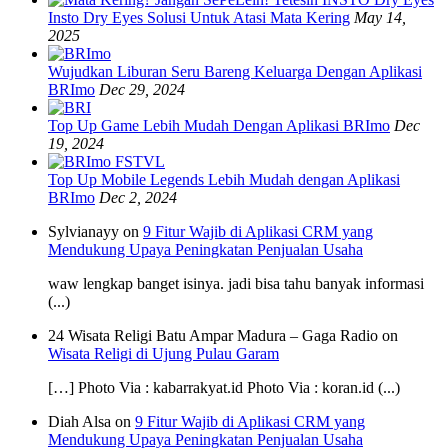
Insto Dry Eyes Solusi Untuk Atasi Mata Kering
May 14,
2025
Wujudkan Liburan Seru Bareng Keluarga Dengan Aplikasi
BRImo
Dec 29, 2024
Top Up Game Lebih Mudah Dengan Aplikasi BRImo
Dec
19, 2024
Top Up Mobile Legends Lebih Mudah dengan Aplikasi
BRImo
Dec 2, 2024
Sylvianayy on
9 Fitur Wajib di Aplikasi CRM yang
Mendukung Upaya Peningkatan Penjualan Usaha
waw lengkap banget isinya. jadi bisa tahu banyak informasi
(...)
24 Wisata Religi Batu Ampar Madura – Gaga Radio on
Wisata Religi di Ujung Pulau Garam
[…] Photo Via : kabarrakyat.id Photo Via : koran.id (...)
Diah Alsa on
9 Fitur Wajib di Aplikasi CRM yang
Mendukung Upaya Peningkatan Penjualan Usaha