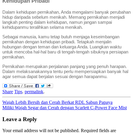
Kehidupan Pribadi
Dalam kehidupan pernikahan, Anda mengalami banyak perubahan
hidup daripada sebelum menikah. Memang pernikahan menjadi
langkah penting dalam kehidupan, namun jangan sampai
kehidupanmu teralihkan selama menikah.
Sebagai manusia, kamu tetap butuh menjaga keseimbangan
pernikahan dengan kehidupan pribadi. Tetapkah menjalin
hubungan dengan teman dan keluarga Anda. Luangkan waktu
untuk mencoba hal-hal baru di tengah-tengah sibuknya persiapan
pernikahan.
Pernikahan merupakan perjalanan panjang yang penuh harapan.
Dalam melaksanakannya tentu perlu mempersiapkan banyak hal
agar semua dapat berjalan sesuai dengan harapanmu.
Share
Tips
.
permalink
.
Post
Wajah Lebih Bersih dan Cerah Berkat RDL Sabun Papaya
Miliki Wajah Segar dan Cerah dengan Scarlett C-Power Face Mist
navigation
Leave a Reply
Your email address will not be published.
Required fields are