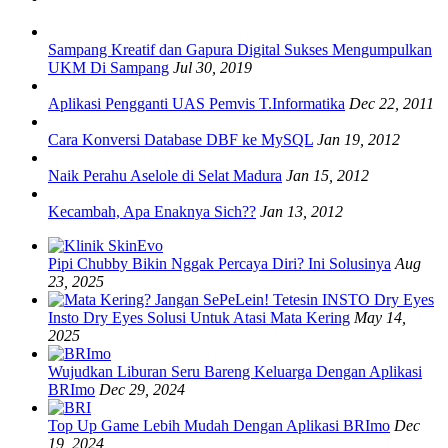
Sampang Kreatif dan Gapura Digital Sukses Mengumpulkan
UKM Di Sampang
Jul 30, 2019
Aplikasi Pengganti UAS Pemvis T.Informatika
Dec 22, 2011
Cara Konversi Database DBF ke MySQL
Jan 19, 2012
Naik Perahu Aselole di Selat Madura
Jan 15, 2012
Kecambah, Apa Enaknya Sich??
Jan 13, 2012
Pipi Chubby Bikin Nggak Percaya Diri? Ini Solusinya
Aug
23, 2025
Insto Dry Eyes Solusi Untuk Atasi Mata Kering
May 14,
2025
Wujudkan Liburan Seru Bareng Keluarga Dengan Aplikasi
BRImo
Dec 29, 2024
Top Up Game Lebih Mudah Dengan Aplikasi BRImo
Dec
19, 2024