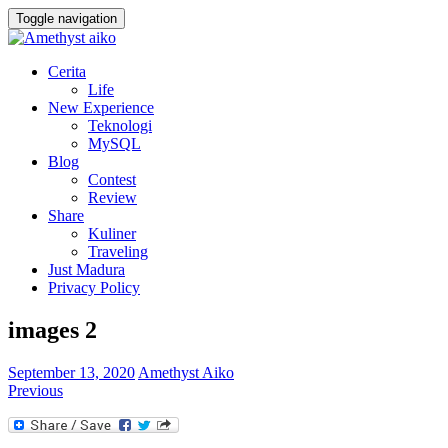
Toggle navigation
Cerita
Life
New Experience
Teknologi
MySQL
Blog
Contest
Review
Share
Kuliner
Traveling
Just Madura
Privacy Policy
images 2
September 13, 2020
Amethyst Aiko
Previous