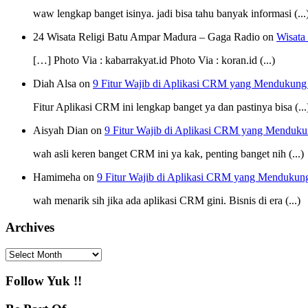
waw lengkap banget isinya. jadi bisa tahu banyak informasi (...
24 Wisata Religi Batu Ampar Madura – Gaga Radio on
Wisata
[…] Photo Via : kabarrakyat.id Photo Via : koran.id (...)
Diah Alsa on
9 Fitur Wajib di Aplikasi CRM yang Mendukung
Fitur Aplikasi CRM ini lengkap banget ya dan pastinya bisa (...
Aisyah Dian on
9 Fitur Wajib di Aplikasi CRM yang Menduku
wah asli keren banget CRM ini ya kak, penting banget nih (...)
Hamimeha on
9 Fitur Wajib di Aplikasi CRM yang Mendukun
wah menarik sih jika ada aplikasi CRM gini. Bisnis di era (...)
Archives
Archives
Follow Yuk !!