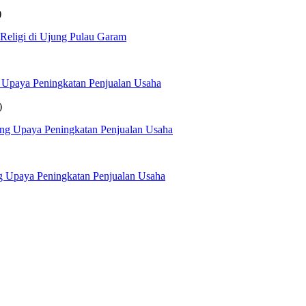
)
 Religi di Ujung Pulau Garam
 Upaya Peningkatan Penjualan Usaha
)
ng Upaya Peningkatan Penjualan Usaha
g Upaya Peningkatan Penjualan Usaha