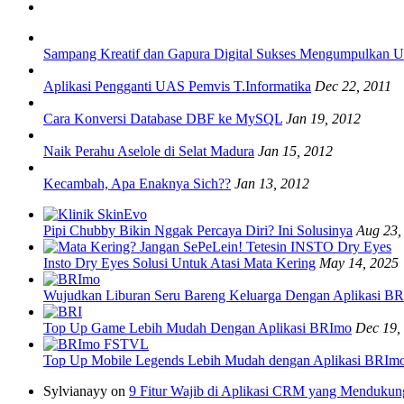
Sampang Kreatif dan Gapura Digital Sukses Mengumpulkan
Aplikasi Pengganti UAS Pemvis T.Informatika
Dec 22, 2011
Cara Konversi Database DBF ke MySQL
Jan 19, 2012
Naik Perahu Aselole di Selat Madura
Jan 15, 2012
Kecambah, Apa Enaknya Sich??
Jan 13, 2012
Pipi Chubby Bikin Nggak Percaya Diri? Ini Solusinya
Aug 23,
Insto Dry Eyes Solusi Untuk Atasi Mata Kering
May 14, 2025
Wujudkan Liburan Seru Bareng Keluarga Dengan Aplikasi B
Top Up Game Lebih Mudah Dengan Aplikasi BRImo
Dec 19,
Top Up Mobile Legends Lebih Mudah dengan Aplikasi BRIm
Sylvianayy on
9 Fitur Wajib di Aplikasi CRM yang Mendukun