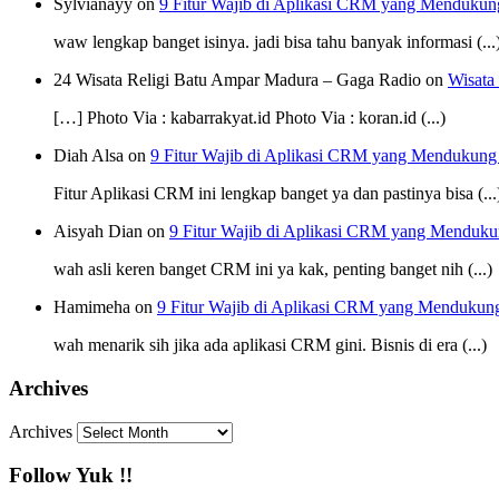
Sylvianayy on
9 Fitur Wajib di Aplikasi CRM yang Mendukun
waw lengkap banget isinya. jadi bisa tahu banyak informasi (...
24 Wisata Religi Batu Ampar Madura – Gaga Radio on
Wisata
[…] Photo Via : kabarrakyat.id Photo Via : koran.id (...)
Diah Alsa on
9 Fitur Wajib di Aplikasi CRM yang Mendukung
Fitur Aplikasi CRM ini lengkap banget ya dan pastinya bisa (...
Aisyah Dian on
9 Fitur Wajib di Aplikasi CRM yang Menduku
wah asli keren banget CRM ini ya kak, penting banget nih (...)
Hamimeha on
9 Fitur Wajib di Aplikasi CRM yang Mendukun
wah menarik sih jika ada aplikasi CRM gini. Bisnis di era (...)
Archives
Archives
Follow Yuk !!