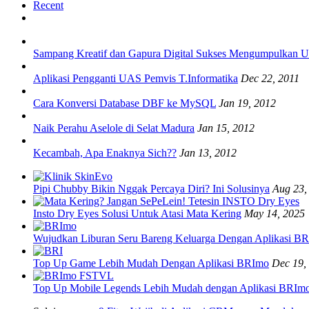
Recent
Sampang Kreatif dan Gapura Digital Sukses Mengumpulkan
Aplikasi Pengganti UAS Pemvis T.Informatika
Dec 22, 2011
Cara Konversi Database DBF ke MySQL
Jan 19, 2012
Naik Perahu Aselole di Selat Madura
Jan 15, 2012
Kecambah, Apa Enaknya Sich??
Jan 13, 2012
Pipi Chubby Bikin Nggak Percaya Diri? Ini Solusinya
Aug 23,
Insto Dry Eyes Solusi Untuk Atasi Mata Kering
May 14, 2025
Wujudkan Liburan Seru Bareng Keluarga Dengan Aplikasi B
Top Up Game Lebih Mudah Dengan Aplikasi BRImo
Dec 19,
Top Up Mobile Legends Lebih Mudah dengan Aplikasi BRIm