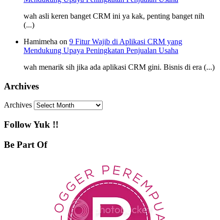
wah asli keren banget CRM ini ya kak, penting banget nih
(...)
Hamimeha on
9 Fitur Wajib di Aplikasi CRM yang
Mendukung Upaya Peningkatan Penjualan Usaha
wah menarik sih jika ada aplikasi CRM gini. Bisnis di era (...)
Archives
Archives
Follow Yuk !!
Be Part Of