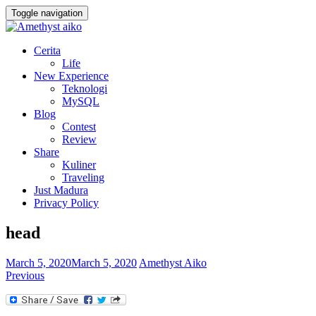
Toggle navigation
Cerita
Life
New Experience
Teknologi
MySQL
Blog
Contest
Review
Share
Kuliner
Traveling
Just Madura
Privacy Policy
head
March 5, 2020
March 5, 2020
Amethyst Aiko
Previous