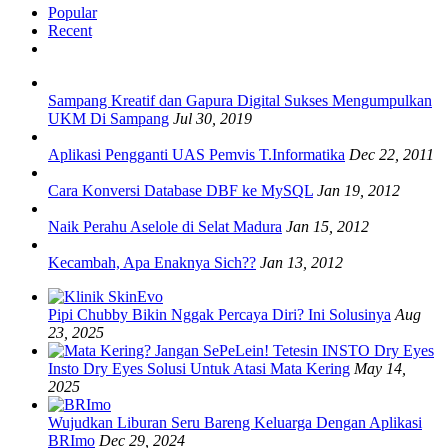
Popular
Recent
Sampang Kreatif dan Gapura Digital Sukses Mengumpulkan
UKM Di Sampang
Jul 30, 2019
Aplikasi Pengganti UAS Pemvis T.Informatika
Dec 22, 2011
Cara Konversi Database DBF ke MySQL
Jan 19, 2012
Naik Perahu Aselole di Selat Madura
Jan 15, 2012
Kecambah, Apa Enaknya Sich??
Jan 13, 2012
Pipi Chubby Bikin Nggak Percaya Diri? Ini Solusinya
Aug
23, 2025
Insto Dry Eyes Solusi Untuk Atasi Mata Kering
May 14,
2025
Wujudkan Liburan Seru Bareng Keluarga Dengan Aplikasi
BRImo
Dec 29, 2024