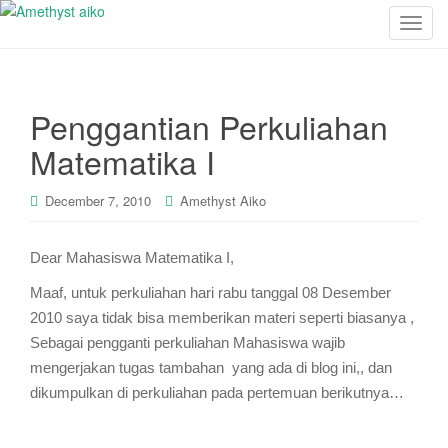
T
o
g
g
Penggantian Perkuliahan
l
e
Matematika I
n
a
December 7, 2010
Amethyst Aiko
v
i
g
Dear Mahasiswa Matematika I,
a
Maaf, untuk perkuliahan hari rabu tanggal 08 Desember
t
2010 saya tidak bisa memberikan materi seperti biasanya ,
i
Sebagai pengganti perkuliahan Mahasiswa wajib
o
mengerjakan tugas tambahan yang ada di blog ini,, dan
n
dikumpulkan di perkuliahan pada pertemuan berikutnya…