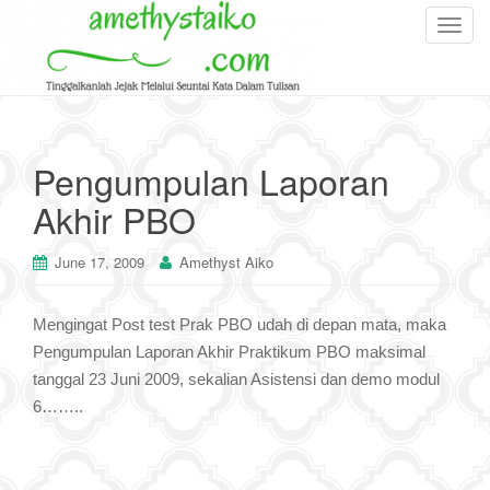
T
o
g
g
l
e
Pengumpulan Laporan
n
Akhir PBO
a
v
i
June 17, 2009
Amethyst Aiko
g
a
Mengingat Post test Prak PBO udah di depan mata, maka
t
Pengumpulan Laporan Akhir Praktikum PBO maksimal
i
tanggal 23 Juni 2009, sekalian Asistensi dan demo modul
o
n
6……..