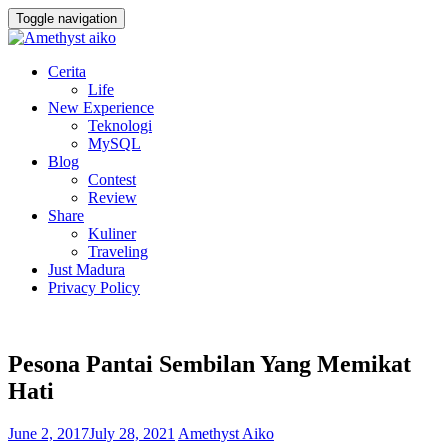
Toggle navigation
Cerita
Life
New Experience
Teknologi
MySQL
Blog
Contest
Review
Share
Kuliner
Traveling
Just Madura
Privacy Policy
Pesona Pantai Sembilan Yang Memikat
Hati
June 2, 2017
July 28, 2021
Amethyst Aiko