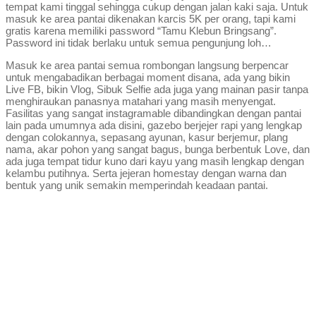
tempat kami tinggal sehingga cukup dengan jalan kaki saja. Untuk
masuk ke area pantai dikenakan karcis 5K per orang, tapi kami
gratis karena memiliki password “Tamu Klebun Bringsang”.
Password ini tidak berlaku untuk semua pengunjung loh…
Masuk ke area pantai semua rombongan langsung berpencar
untuk mengabadikan berbagai moment disana, ada yang bikin
Live FB, bikin Vlog, Sibuk Selfie ada juga yang mainan pasir tanpa
menghiraukan panasnya matahari yang masih menyengat.
Fasilitas yang sangat instagramable dibandingkan dengan pantai
lain pada umumnya ada disini, gazebo berjejer rapi yang lengkap
dengan colokannya, sepasang ayunan, kasur berjemur, plang
nama, akar pohon yang sangat bagus, bunga berbentuk Love, dan
ada juga tempat tidur kuno dari kayu yang masih lengkap dengan
kelambu putihnya. Serta jejeran homestay dengan warna dan
bentuk yang unik semakin memperindah keadaan pantai.