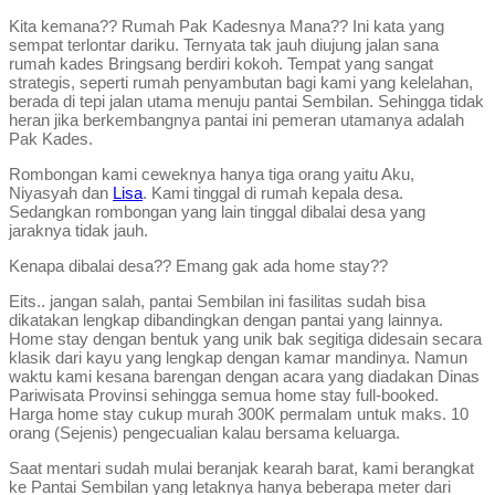
Kita kemana?? Rumah Pak Kadesnya Mana?? Ini kata yang
sempat terlontar dariku. Ternyata tak jauh diujung jalan sana
rumah kades Bringsang berdiri kokoh. Tempat yang sangat
strategis, seperti rumah penyambutan bagi kami yang kelelahan,
berada di tepi jalan utama menuju pantai Sembilan. Sehingga tidak
heran jika berkembangnya pantai ini pemeran utamanya adalah
Pak Kades.
Rombongan kami ceweknya hanya tiga orang yaitu Aku,
Niyasyah dan
Lisa
. Kami tinggal di rumah kepala desa.
Sedangkan rombongan yang lain tinggal dibalai desa yang
jaraknya tidak jauh.
Kenapa dibalai desa?? Emang gak ada home stay??
Eits.. jangan salah, pantai Sembilan ini fasilitas sudah bisa
dikatakan lengkap dibandingkan dengan pantai yang lainnya.
Home stay dengan bentuk yang unik bak segitiga didesain secara
klasik dari kayu yang lengkap dengan kamar mandinya. Namun
waktu kami kesana barengan dengan acara yang diadakan Dinas
Pariwisata Provinsi sehingga semua home stay full-booked.
Harga home stay cukup murah 300K permalam untuk maks. 10
orang (Sejenis) pengecualian kalau bersama keluarga.
Saat mentari sudah mulai beranjak kearah barat, kami berangkat
ke Pantai Sembilan yang letaknya hanya beberapa meter dari