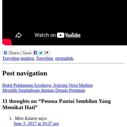
Traveling
madura
,
Traveling
.
permalink
.
Post navigation
Bukit Pelalangan Arosbaya, Arizona Versi Madura
Memilih Smartphone dengan Desain Premium
11 thoughts on “
Pesona Pantai Sembilan Yang
Memikat Hati
”
Mira Kaizen
says:
June 3, 2017 at 10:37 am