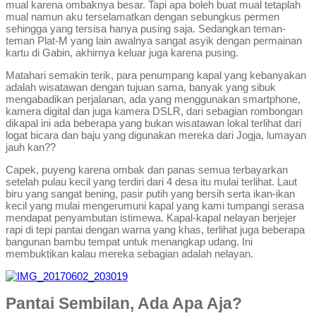
mual karena ombaknya besar. Tapi apa boleh buat mual tetaplah
mual namun aku terselamatkan dengan sebungkus permen
sehingga yang tersisa hanya pusing saja. Sedangkan teman-
teman Plat-M yang lain awalnya sangat asyik dengan permainan
kartu di Gabin, akhirnya keluar juga karena pusing.
Matahari semakin terik, para penumpang kapal yang kebanyakan
adalah wisatawan dengan tujuan sama, banyak yang sibuk
mengabadikan perjalanan, ada yang menggunakan smartphone,
kamera digital dan juga kamera DSLR, dari sebagian rombongan
dikapal ini ada beberapa yang bukan wisatawan lokal terlihat dari
logat bicara dan baju yang digunakan mereka dari Jogja, lumayan
jauh kan??
Capek, puyeng karena ombak dan panas semua terbayarkan
setelah pulau kecil yang terdiri dari 4 desa itu mulai terlihat. Laut
biru yang sangat bening, pasir putih yang bersih serta ikan-ikan
kecil yang mulai mengerumuni kapal yang kami tumpangi serasa
mendapat penyambutan istimewa. Kapal-kapal nelayan berjejer
rapi di tepi pantai dengan warna yang khas, terlihat juga beberapa
bangunan bambu tempat untuk menangkap udang. Ini
membuktikan kalau mereka sebagian adalah nelayan.
Pantai Sembilan, Ada Apa Aja?