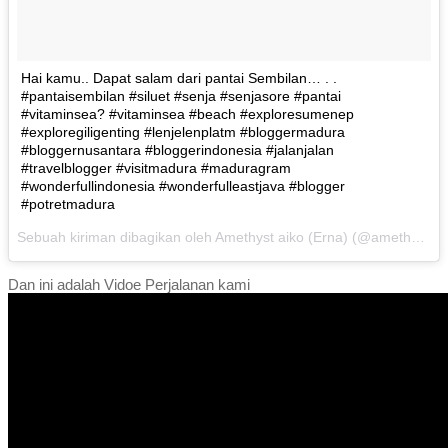
Hai kamu.. Dapat salam dari pantai Sembilan… . .
#pantaisembilan #siluet #senja #senjasore #pantai
#vitaminsea? #vitaminsea #beach #exploresumenep
#exploregiligenting #lenjelenplatm #bloggermadura
#bloggernusantara #bloggerindonesia #jalanjalan
#travelblogger #visitmadura #maduragram
#wonderfullindonesia #wonderfulleastjava #blogger
#potretmadura
Sebuah kiriman dibagikan oleh Amethyst aiko (Erna) (@amethystaiko) pada
Dan ini adalah Vidoe Perjalanan kami