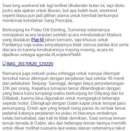
Saat long weekend tak lagi terlihat dikalender bulan ini, tapi disitu
justru ada ajakan untuk liburan, but apa boleh buat, weekend
seperti biasa pun jadi pilihan utama untuk kembali berkumpul
menikmati keindahan Sang Pencipta.
Berkunjung ke Pulau Gili Genting, Sumenep sebenarnya
merupakan acara lanjutan setelah acara menduniakan Madura
yang diadakan
Plat-M
tahun kemarin, tapi khusus untuk
Panitianya saja walau kenyataannya tidak semua panitia ikut serta
diacara ini karena kesibukannya masing-masing, acara ini
dijadikan sebagai agenda #LenjelenPlatM.
Namanya juga sebuah pulau sehingga untuk sampai ditempat
tersebut harus ditempuh dengan perjalanan laut sekitar 45 menit
dari pelabuhan Tanjung- Saronggi, dengan biaya penyeberangan
10K per orang. Kapalnya lumayan besar dibandingkan dengan
yang biasa kami tumpangi waktu berkunjung ke Giliyang dan ke
Gililabak, karena bisa digunakan untuk mengangkut beberapa
sepeda motor. Dilengkapi dengan Gabin kapal untuk tempat para
penumpang. Entah apa yang terjadi siang panas itu ombak besar
padahal katanya perjalanan ke pulau ini biasanya ombaknya
selalu bersahabat, tapi kali ini tidak demikian, Saat semua teman-
teman berada di Gabin, aku dan beberapa teman lainnya memilih
untuk diluar melihat suasana laut walau alasan sebenarnya takut