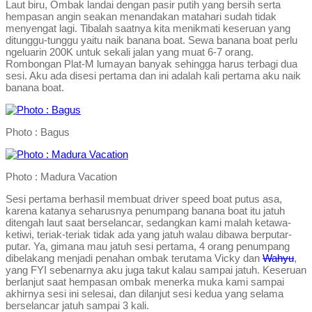
Laut biru, Ombak landai dengan pasir putih yang bersih serta
hempasan angin seakan menandakan matahari sudah tidak
menyengat lagi. Tibalah saatnya kita menikmati keseruan yang
ditunggu-tunggu yaitu naik banana boat. Sewa banana boat perlu
ngeluarin 200K untuk sekali jalan yang muat 6-7 orang.
Rombongan Plat-M lumayan banyak sehingga harus terbagi dua
sesi. Aku ada disesi pertama dan ini adalah kali pertama aku naik
banana boat.
Photo : Bagus
Photo : Madura Vacation
Sesi pertama berhasil membuat driver speed boat putus asa,
karena katanya seharusnya penumpang banana boat itu jatuh
ditengah laut saat berselancar, sedangkan kami malah ketawa-
ketiwi, teriak-teriak tidak ada yang jatuh walau dibawa berputar-
putar. Ya, gimana mau jatuh sesi pertama, 4 orang penumpang
dibelakang menjadi penahan ombak terutama Vicky dan
Wahyu
,
yang FYI sebenarnya aku juga takut kalau sampai jatuh. Keseruan
berlanjut saat hempasan ombak menerka muka kami sampai
akhirnya sesi ini selesai, dan dilanjut sesi kedua yang selama
berselancar jatuh sampai 3 kali.