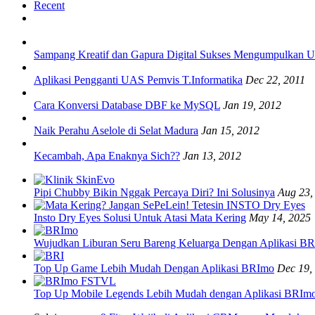
Recent
Sampang Kreatif dan Gapura Digital Sukses Mengumpulkan
Aplikasi Pengganti UAS Pemvis T.Informatika
Dec 22, 2011
Cara Konversi Database DBF ke MySQL
Jan 19, 2012
Naik Perahu Aselole di Selat Madura
Jan 15, 2012
Kecambah, Apa Enaknya Sich??
Jan 13, 2012
Pipi Chubby Bikin Nggak Percaya Diri? Ini Solusinya
Aug 23,
Insto Dry Eyes Solusi Untuk Atasi Mata Kering
May 14, 2025
Wujudkan Liburan Seru Bareng Keluarga Dengan Aplikasi B
Top Up Game Lebih Mudah Dengan Aplikasi BRImo
Dec 19,
Top Up Mobile Legends Lebih Mudah dengan Aplikasi BRIm