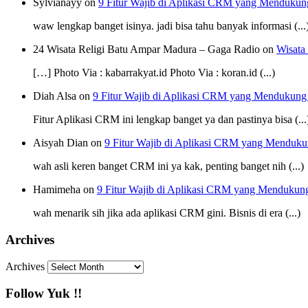
Sylvianayy on
9 Fitur Wajib di Aplikasi CRM yang Mendukun
waw lengkap banget isinya. jadi bisa tahu banyak informasi (...
24 Wisata Religi Batu Ampar Madura – Gaga Radio on
Wisata
[…] Photo Via : kabarrakyat.id Photo Via : koran.id (...)
Diah Alsa on
9 Fitur Wajib di Aplikasi CRM yang Mendukung
Fitur Aplikasi CRM ini lengkap banget ya dan pastinya bisa (...
Aisyah Dian on
9 Fitur Wajib di Aplikasi CRM yang Menduku
wah asli keren banget CRM ini ya kak, penting banget nih (...)
Hamimeha on
9 Fitur Wajib di Aplikasi CRM yang Mendukun
wah menarik sih jika ada aplikasi CRM gini. Bisnis di era (...)
Archives
Archives
Follow Yuk !!