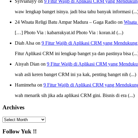
Sylvianayy on
9 Fitur Wajib di Aplikasi CRM yang Mendukun
waw lengkap banget isinya. jadi bisa tahu banyak informasi (...
24 Wisata Religi Batu Ampar Madura – Gaga Radio on
Wisata
[…] Photo Via : kabarrakyat.id Photo Via : koran.id (...)
Diah Alsa on
9 Fitur Wajib di Aplikasi CRM yang Mendukung
Fitur Aplikasi CRM ini lengkap banget ya dan pastinya bisa (...
Aisyah Dian on
9 Fitur Wajib di Aplikasi CRM yang Menduku
wah asli keren banget CRM ini ya kak, penting banget nih (...)
Hamimeha on
9 Fitur Wajib di Aplikasi CRM yang Mendukun
wah menarik sih jika ada aplikasi CRM gini. Bisnis di era (...)
Archives
Archives
Follow Yuk !!