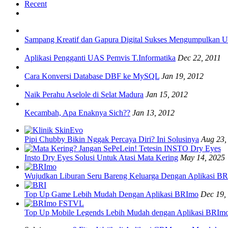
Recent
Sampang Kreatif dan Gapura Digital Sukses Mengumpulkan
Aplikasi Pengganti UAS Pemvis T.Informatika
Dec 22, 2011
Cara Konversi Database DBF ke MySQL
Jan 19, 2012
Naik Perahu Aselole di Selat Madura
Jan 15, 2012
Kecambah, Apa Enaknya Sich??
Jan 13, 2012
Pipi Chubby Bikin Nggak Percaya Diri? Ini Solusinya
Aug 23,
Insto Dry Eyes Solusi Untuk Atasi Mata Kering
May 14, 2025
Wujudkan Liburan Seru Bareng Keluarga Dengan Aplikasi B
Top Up Game Lebih Mudah Dengan Aplikasi BRImo
Dec 19,
Top Up Mobile Legends Lebih Mudah dengan Aplikasi BRIm