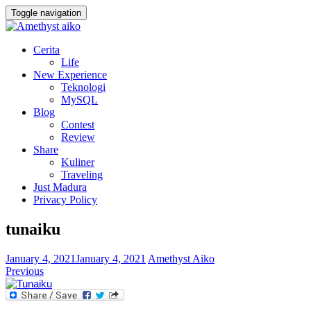
Toggle navigation
Cerita
Life
New Experience
Teknologi
MySQL
Blog
Contest
Review
Share
Kuliner
Traveling
Just Madura
Privacy Policy
tunaiku
January 4, 2021
January 4, 2021
Amethyst Aiko
Previous