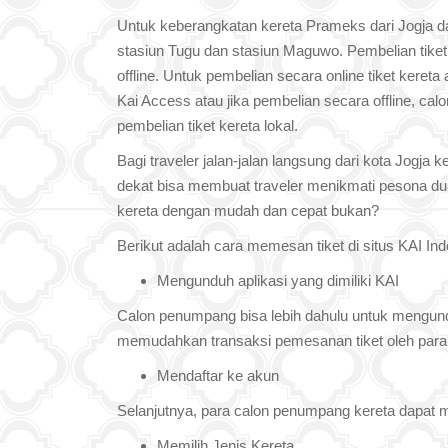
Untuk keberangkatan kereta Prameks dari Jogja da
stasiun Tugu dan stasiun Maguwo. Pembelian tiket 
offline. Untuk pembelian secara online tiket kereta
Kai Access atau jika pembelian secara offline, ca
pembelian tiket kereta lokal.
Bagi traveler jalan-jalan langsung dari kota Jogja 
dekat bisa membuat traveler menikmati pesona dua 
kereta dengan mudah dan cepat bukan?
Berikut adalah cara memesan tiket di situs KAI Ind
Mengunduh aplikasi yang dimiliki KAI
Calon penumpang bisa lebih dahulu untuk mengunduh
memudahkan transaksi pemesanan tiket oleh par
Mendaftar ke akun
Selanjutnya, para calon penumpang kereta dapat me
Memilih Jenis Kereta