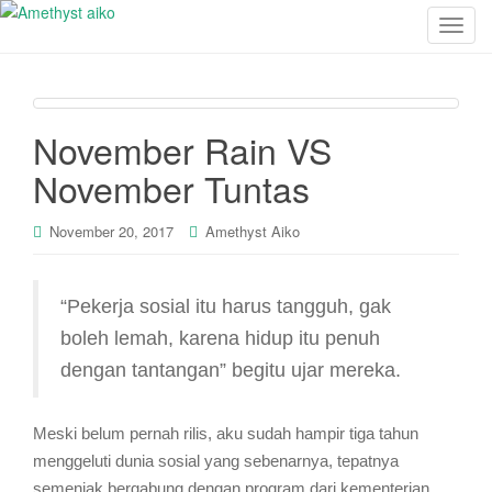
T
o
g
g
l
November Rain VS
e
November Tuntas
n
a
v
November 20, 2017
Amethyst Aiko
i
g
“Pekerja sosial itu harus tangguh, gak
a
t
boleh lemah, karena hidup itu penuh
i
dengan tantangan” begitu ujar mereka.
o
n
Meski belum pernah rilis, aku sudah hampir tiga tahun
menggeluti dunia sosial yang sebenarnya, tepatnya
semenjak bergabung dengan program dari kementerian