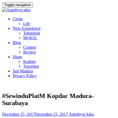
Toggle navigation
Cerita
Life
New Experience
Teknologi
MySQL
Blog
Contest
Review
Share
Kuliner
Traveling
Just Madura
Privacy Policy
#SewinduPlatM Kopdar Madura-
Surabaya
December 25, 2017
December 25, 2017
Amethyst Aiko