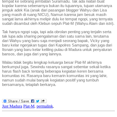
tempat ke sebrang jembatan Suramadu. Tak ada niatan buat
kopdar karena sebenarnya bukan itu tujuannya, tujuan utamanya
jenguk adek Kia (anak dari pasangan blogger Wahyu dan Lisa
yang masih di ruang NICU), Namun karena jam besuk masih
sangat lama akhirnya melipir dulu ke tempat ngopi, yang ternyata
sudah disambut oleh Klebun sepuh Plat-M (Wahyu Alam dan istri).
Tak hanya ngopi saja, tapi ada obrolan penting yang terjalin serta
tak lupa ada sharing pengalaman dari satu sama lain, terutama
dari Wahyu yang baru saja menjadi seorang bapak, Vicky yang
baru kelar ngerjakan tugas dari Kapolres Sampang, dan juga dari
Itsnain yang baru kelar keliling pulau di Madura untuk penyaluran
bansos, dan juga dari yang lainnya.
Walau tidak begitu lengkap keluarga besar Plat-M akhirnya
berkumpul juga. Sewindu rasanya sangat sebentar sekali ketika
harus flash back tentang beberapa kegiatan keren bersama
komunitas ini. Rasanya baru kemarin komunitas ini yang lahir,
namun sudah mulai banyak kegiatan positif yang tumbuh
bersamanya, tetaplah berkarya.
Just Madura
Plat-M
.
permalink
.