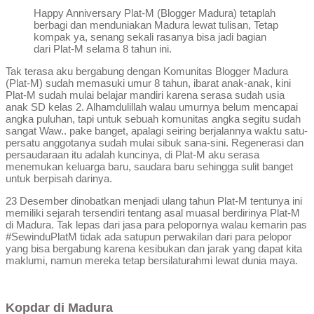
Happy Anniversary Plat-M (Blogger Madura) tetaplah
berbagi dan menduniakan Madura lewat tulisan, Tetap
kompak ya, senang sekali rasanya bisa jadi bagian
dari Plat-M selama 8 tahun ini.
Tak terasa aku bergabung dengan Komunitas Blogger Madura
(Plat-M) sudah memasuki umur 8 tahun, ibarat anak-anak, kini
Plat-M sudah mulai belajar mandiri karena serasa sudah usia
anak SD kelas 2. Alhamdulillah walau umurnya belum mencapai
angka puluhan, tapi untuk sebuah komunitas angka segitu sudah
sangat Waw.. pake banget, apalagi seiring berjalannya waktu satu-
persatu anggotanya sudah mulai sibuk sana-sini. Regenerasi dan
persaudaraan itu adalah kuncinya, di Plat-M aku serasa
menemukan keluarga baru, saudara baru sehingga sulit banget
untuk berpisah darinya.
23 Desember dinobatkan menjadi ulang tahun Plat-M tentunya ini
memiliki sejarah tersendiri tentang asal muasal berdirinya Plat-M
di Madura. Tak lepas dari jasa para pelopornya walau kemarin pas
#SewinduPlatM tidak ada satupun perwakilan dari para pelopor
yang bisa bergabung karena kesibukan dan jarak yang dapat kita
maklumi, namun mereka tetap bersilaturahmi lewat dunia maya.
Kopdar di Madura