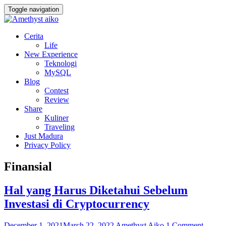
Toggle navigation
Cerita
Life
New Experience
Teknologi
MySQL
Blog
Contest
Review
Share
Kuliner
Traveling
Just Madura
Privacy Policy
Finansial
Hal yang Harus Diketahui Sebelum
Investasi di Cryptocurrency
December 1, 2021
March 22, 2022
Amethyst Aiko
1 Comment