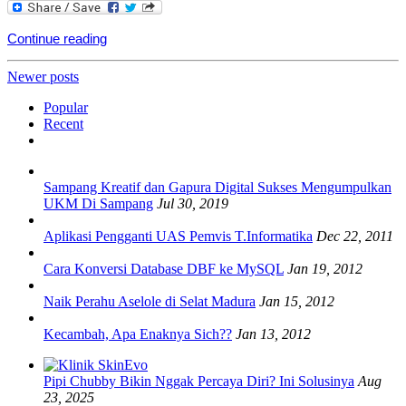
Continue reading
Posts
Newer posts
navigation
Popular
Recent
Sampang Kreatif dan Gapura Digital Sukses Mengumpulkan
UKM Di Sampang
Jul 30, 2019
Aplikasi Pengganti UAS Pemvis T.Informatika
Dec 22, 2011
Cara Konversi Database DBF ke MySQL
Jan 19, 2012
Naik Perahu Aselole di Selat Madura
Jan 15, 2012
Kecambah, Apa Enaknya Sich??
Jan 13, 2012
Pipi Chubby Bikin Nggak Percaya Diri? Ini Solusinya
Aug
23, 2025