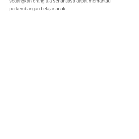
sedangkan orang tua senantiasa dapat memantau
perkembangan belajar anak.