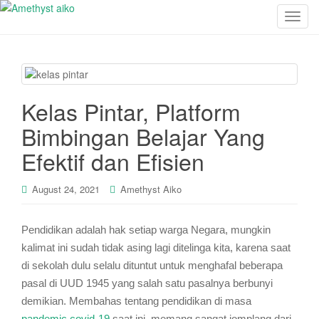
T
o
g
g
l
e
Kelas Pintar, Platform
n
Bimbingan Belajar Yang
a
v
Efektif dan Efisien
i
g
August 24, 2021
Amethyst Aiko
a
t
Pendidikan adalah hak setiap warga Negara, mungkin
i
o
kalimat ini sudah tidak asing lagi ditelinga kita, karena saat
n
di sekolah dulu selalu dituntut untuk menghafal beberapa
pasal di UUD 1945 yang salah satu pasalnya berbunyi
demikian. Membahas tentang pendidikan di masa
pandemic covid-19
saat ini, memang sangat jomplang dari